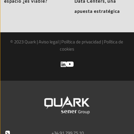
espacio ¿es viable?
Data Centers, una
apuesta estratégica
© 2023 Quark | 
Aviso legal
 | 
Política de privacidad
 | 
Política de 
cookies
+34 91 799 75 10