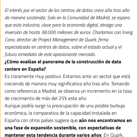
datos:
El interés por el sector de los centros de datos crece año tras año
“pese
de manera sostenida. Solo en la Comunidad de Madrid, se espera
a
que esta industria, clave para la economía digital, atraiga una
la
inversión de hasta 38.000 millones de euros. Charlamos con Irving
gran
Cano, director de Project Management de
Quark
, firma
demanda,
especializada en centros de datos, sobre el estado actual y el
futuro inmediato de este apasionante mercado.
vivimos
¿Cómo evalúas el panorama de la construcción de data
una
centers en España?
fase
Es claramente muy positivo. Estamos ante un sector que está
de
creciendo de manera muy significativa año tras año. Tomando
expansión
como referencia a Madrid, se observa un incremento en la tasa
sostenible
de crecimiento de más del 25% este año.
que
Aunque podría surgir la preocupación de una posible burbuja
puede
económica, la comparativa de la capacidad instalada en
España con otros países sugiere que
aún nos encontramos en
mantenerse
una fase de expansión sostenible, con expectativas de
años”
mantener esta tendencia durante varios años
. En Quark,