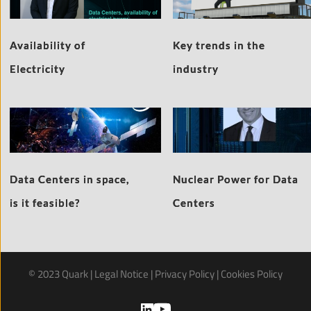
Availability of
Key trends in the
Electricity
industry
Data Centers in space,
Nuclear Power for Data
is it feasible?
Centers
© 2023 Quark | 
Legal Notice
 | 
Privacy Policy
 | 
Cookies Policy