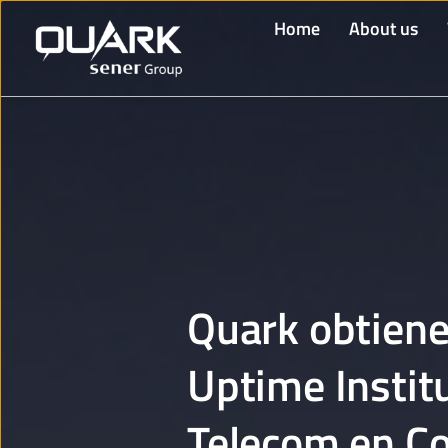
Home
About us
Quark obtiene 
Uptime Instit
Telecom en Co