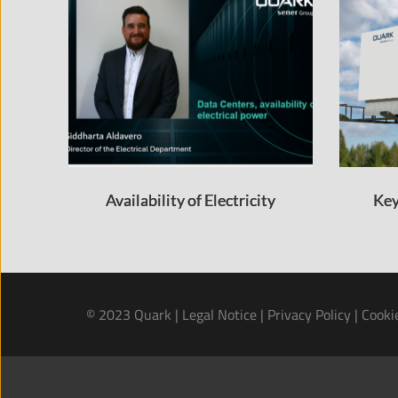
Availability of Electricity
Key
© 2023 Quark | 
Legal Notice
 | 
Privacy Policy
 | 
Cooki