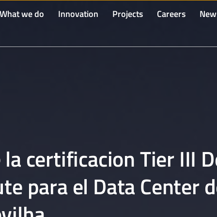
What we do
Innovation
Projects
Careers
New
la certificacion Tier III 
ute para el Data Center 
vilha.