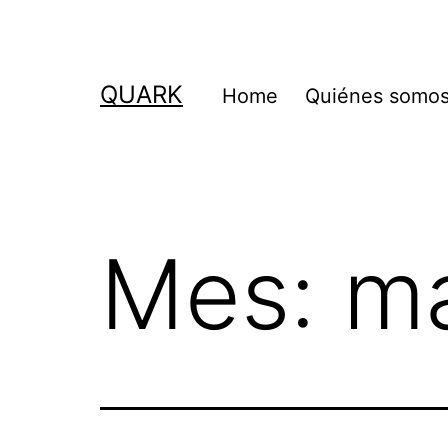
Saltar
al
contenido
QUARK
Home
Quiénes somo
Mes:
m