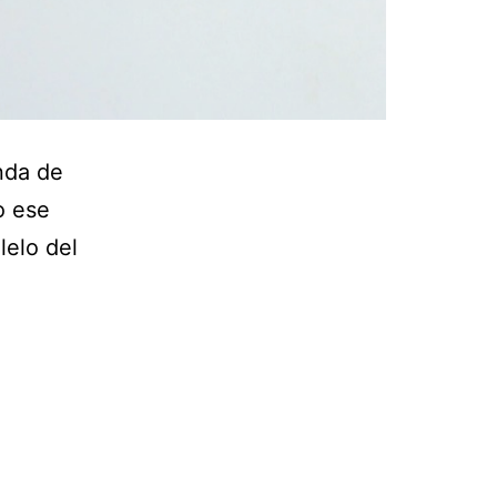
nda de
o ese
lelo del