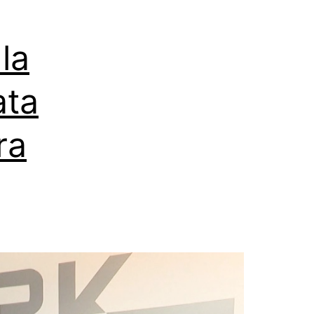
la
ata
ra