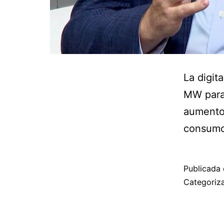
La digit
MW para 
aumento 
consumo 
Publicada 
Categori