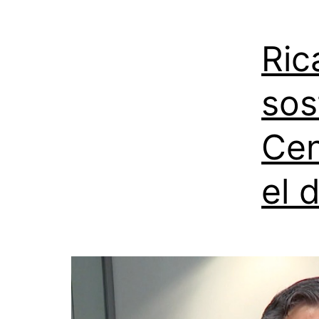
Ric
sos
Cen
el 