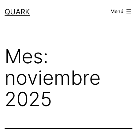
Saltar
QUARK
Menú
al
contenido
Mes:
noviembre
2025