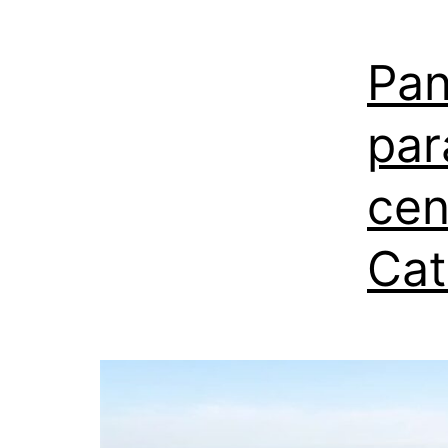
Pan
par
cen
Cat