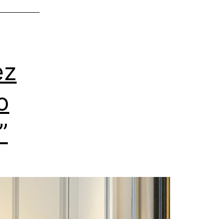
ez
o
”