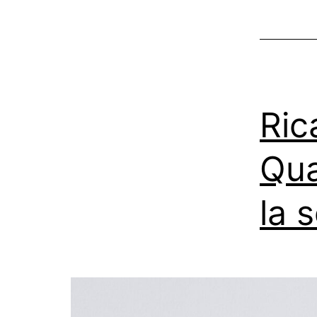
Ric
Qua
la 