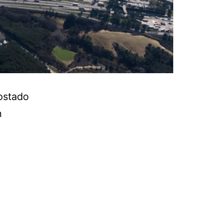
ostado
n