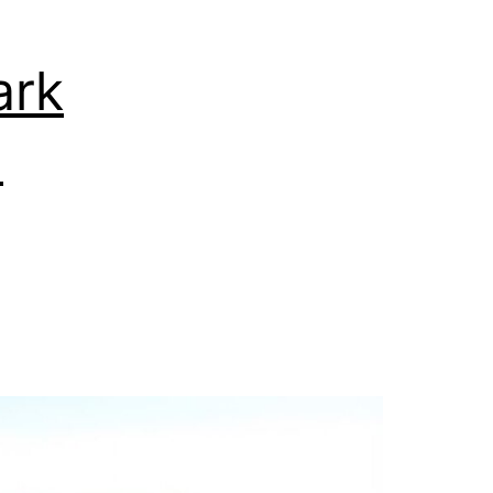
ark
u