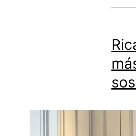
Ric
más
sos