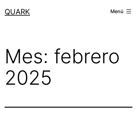
Saltar
QUARK
Menú
al
contenido
Mes:
febrero
2025