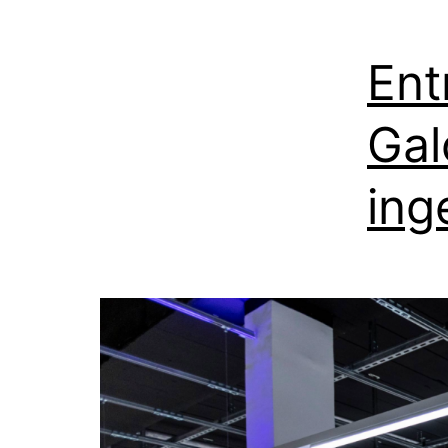
Ent
Gal
ing