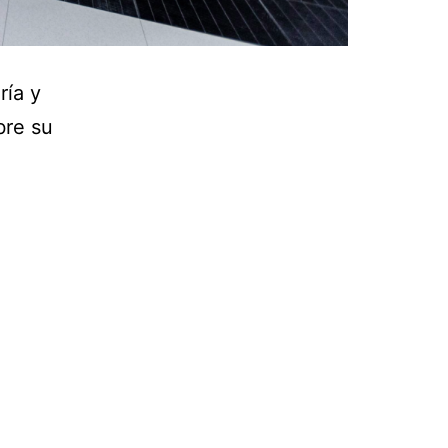
ría y
bre su