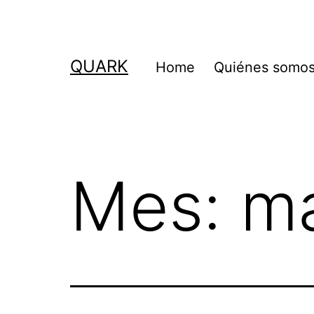
Saltar
al
contenido
QUARK
Home
Quiénes somo
Mes:
m